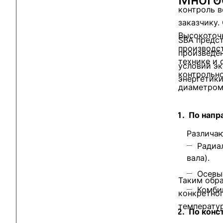
контроль в
заказчику.
Высокоточн
SBA предс
производст
произведё
технике и 
условий эк
контрольн
энергетики
диаметром 
По напр
Различаю
Радиа
вала).
Осевы
Таким обр
Комби
конкретног
температу
По конс