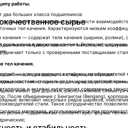
ципу работы.
 два больших класса подшипников:
окачественное сырье
е скольжения — контактные поверхности взаимодейств
очных тел качения. Характеризуются низким коэффиц
е качения — содержат тела качения (шарики, ролики),
я скольжения в движение качения. Включают шариковы
одшипника напрямую зависит от металла, используемо
ия.
рудничает только с проверенными поставщиками стали
е тел качения.
nsteel) — один из ведущих китайских производителей м
одшипники подразделяются следующим образом:
специалистами специально для нужд советской промы
ядные: состоят из одного ряда шариков, расположенны
таллургов и активно интегрирует современные технол
ядные: имеют две дорожки, расположенные симметричн
pp. После объединения с Бенгангом (Bengang), корпор
рядные: включают несколько рядов шариков, обеспеч
оизводителей стали. Такое сотрудничество позволило
исходного материала, использующегося при производс
но ролико-подшипникам соответствуют формы тел кач
дрические;
ность и стабильность