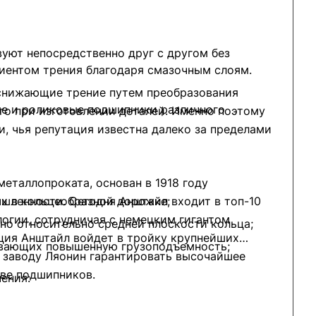
уют непосредственно друг с другом без
иентом трения благодаря смазочным слоям.
 снижающие трение путем преобразования
е и роликовые подшипники различного
го при изготовлении деталей. Именно поэтому
, чья репутация известна далеко за пределами
еталлопроката, основан в 1918 году
шленности. Сегодня Анштайл входит в топ-10
х в кольцеобразной дорожке;
огии, сотрудничая с немецким гигантом
о относительно средней плоскости кольца;
ация Анштайл войдет в тройку крупнейших
ивающих повышенную грузоподъемность;
 заводу Ляонин гарантировать высочайшее
тве подшипников.
ения: