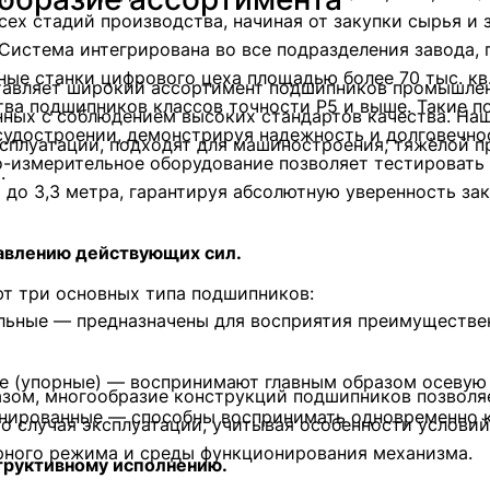
сех стадий производства, начиная от закупки сырья и
 Система интегрирована во все подразделения завода,
ые станки цифрового цеха площадью более 70 тыс. кв
тавляет широкий ассортимент подшипников промышленн
ва подшипников классов точности P5 и выше. Такие п
нных с соблюдением высоких стандартов качества. На
судостроении, демонстрируя надежность и долговечно
сплуатации, подходят для машиностроения, тяжёлой п
о-измерительное оборудование позволяет тестироват
.
до 3,3 метра, гарантируя абсолютную уверенность за
авлению действующих сил.
т три основных типа подшипников:
льные — предназначены для восприятия преимуществе
е (упорные) — воспринимают главным образом осевую н
азом, многообразие конструкций подшипников позволя
нированные — способны воспринимать одновременно ка
о случая эксплуатации, учитывая особенности услови
рного режима и среды функционирования механизма.
труктивному исполнению.