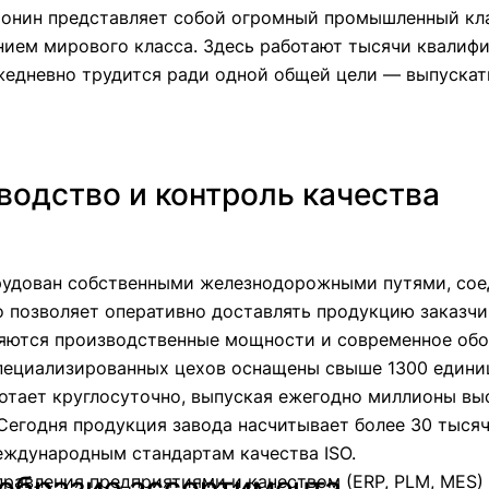
яонин представляет собой огромный промышленный кл
нием мирового класса. Здесь работают тысячи квалиф
жедневно трудится ради одной общей цели — выпускат
водство и контроль качества
рудован собственными железнодорожными путями, со
о позволяет оперативно доставлять продукцию заказчи
ляются производственные мощности и современное обо
специализированных цехов оснащены свыше 1300 едини
отает круглосуточно, выпуская ежегодно миллионы в
Сегодня продукция завода насчитывает более 30 тыся
еждународным стандартам качества ISO.
образие ассортимента
равления предприятиями и качеством (ERP, PLM, MES)