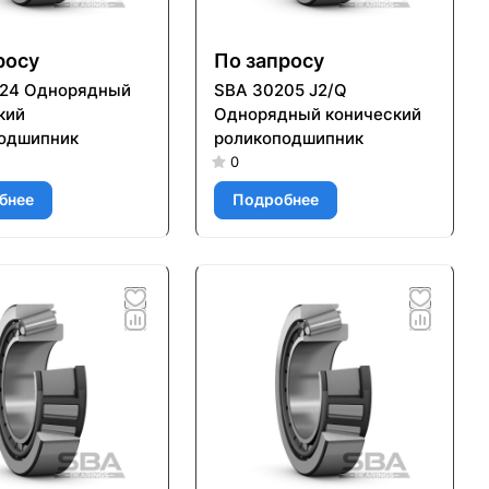
росу
По запросу
924 Однорядный
SBA 30205 J2/Q
кий
Однорядный конический
одшипник
роликоподшипник
0
бнее
Подробнее