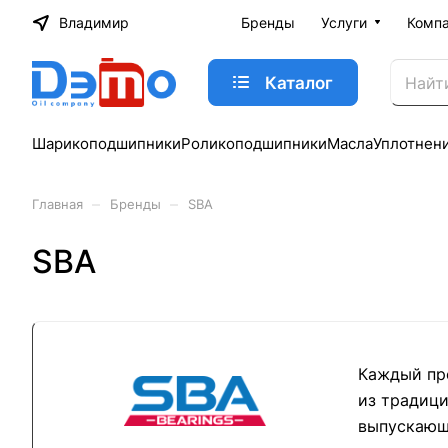
Владимир
Бренды
Услуги
Комп
Каталог
Шарикоподшипники
Роликоподшипники
Масла
Уплотнен
–
–
Главная
Бренды
SBA
SBA
Каждый пр
из традици
выпускающ