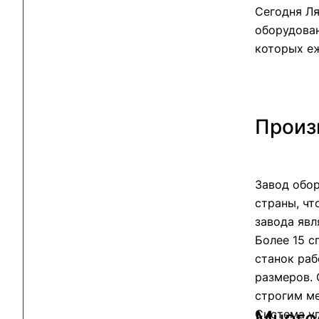
Сегодня Л
оборудова
которых е
Произ
Завод обо
страны, чт
завода яв
Более 15 
станок раб
размеров. 
строгим м
Много
Система уп