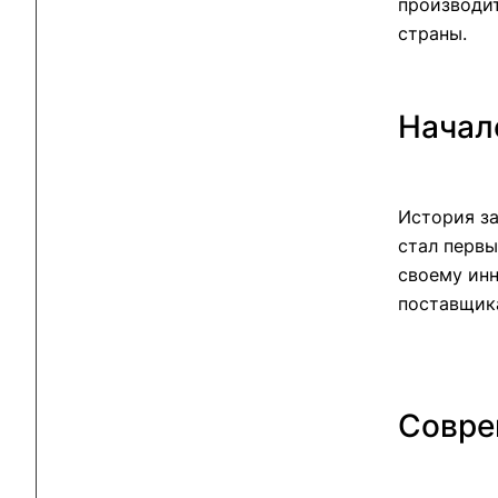
производит
страны.
Начал
История за
стал перв
своему ин
поставщик
Совре