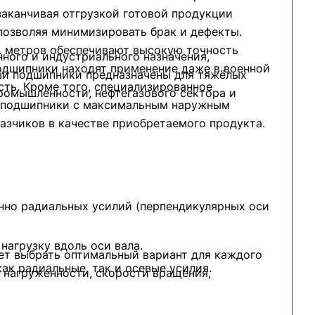
 заканчивая отгрузкой готовой продукции
 позволяя минимизировать брак и дефекты.
. метров обеспечивают высокую точность
ого и индустриального назначения,
одшипники находят применение даже в военной
ши подшипники предназначены для тяжёлых
сть. Кроме того, специализированное
ромышленности, нефтегазового сектора и
ь подшипники с максимальным наружным
казчиков в качестве приобретаемого продукта.
нно радиальных усилий (перпендикулярных оси
агрузку вдоль оси вала.
ет выбрать оптимальный вариант для каждого
к радиальные, так и осевые усилия.
й нагруженности, скорости вращения,