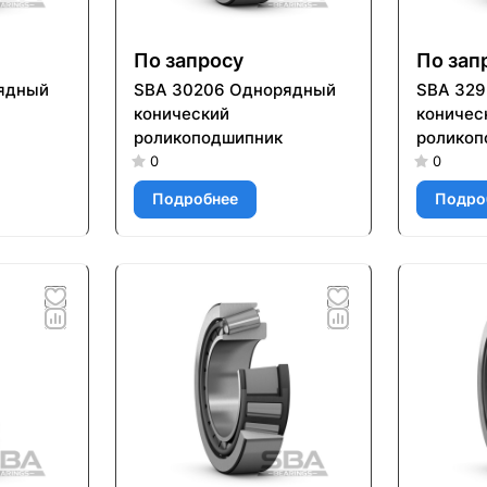
По запросу
По зап
ядный
SBA 30206 Однорядный
SBA 32
конический
коничес
роликоподшипник
роликоп
0
0
Подробнее
Подро