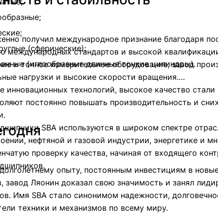
чатые;
ообразные;
еские;
енно получил международное признание благодаря по
руглые (сферические);
ю международных стандартов и высокой квалификации
ранные (иглообразные длинные тонкие цилиндры).
ие и точное измерительное оборудование, завод про
ные нагрузки и высокие скорости вращения.
е инновационных технологий, высокое качество стали
оляют постоянно повышать производительность и сни
и.
егодня
одшипники SBA используются в широком спектре отрас
ении, нефтяной и газовой индустрии, энергетике и мн
нчатую проверку качества, начиная от входящего кон
одшипников.
 долголетнему опыту, постоянным инвестициям в новы
, завод Ляонин доказал свою значимость и занял лид
ов. Имя SBA стало синонимом надежности, долговечно
ели техники и механизмов по всему миру.