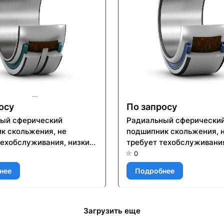
осу
По запросу
ый сферический
Радиальный сферически
к скольжения, не
подшипник скольжения, 
техобслуживания, низкий
требует техобслуживания
ент трения, метрические
коэффициент трения, ме
0
GE 140 TXA-2LS
размеры GE 30 TXE-2RS
нее
Подробнее
Загрузить еще