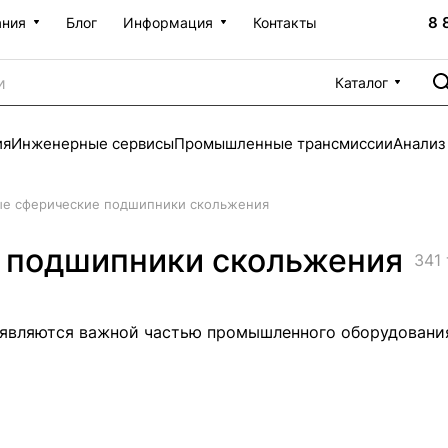
8 
ания
Блог
Информация
Контакты
Каталог
ия
Инженерные сервисы
Промышленные трансмиссии
Анализ
ые сферические подшипники скольжения
 подшипники скольжения
341
являются важной частью промышленного оборудования