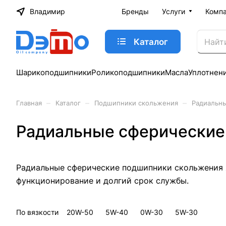
Владимир
Бренды
Услуги
Комп
Каталог
Шарикоподшипники
Роликоподшипники
Масла
Уплотнен
–
–
–
Главная
Каталог
Подшипники скольжения
Радиальн
Радиальные сферические
Радиальные сферические подшипники скольжения 
функционирование и долгий срок службы.
По вязкости
20W-50
5W-40
0W-30
5W-30