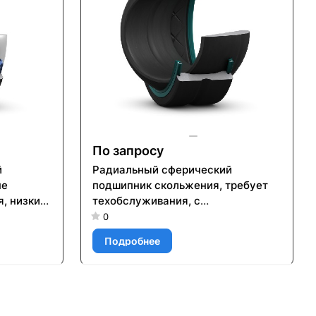
По запросу
й
Радиальный сферический
не
подшипник скольжения, требует
, низкий
техобслуживания, с
трические
уплотнениями, метрические
0
размеры GEH 100 ESL-2LS
Подробнее