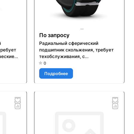
По запросу
й
Радиальный сферический
требует
подшипник скольжения, требует
ческие
техобслуживания, с
уплотнениями, метрические
0
размеры GEH 35 ESL-2LS
Подробнее