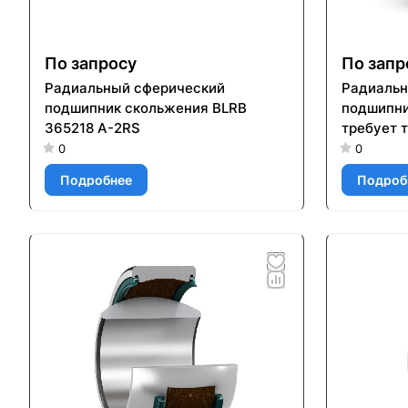
По запросу
По запр
Радиальный сферический
Радиальн
подшипник скольжения BLRB
подшипни
365218 A-2RS
требует 
коэффици
0
0
размеры 
Подробнее
Подроб