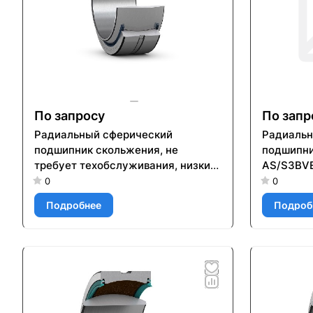
По запросу
По запр
Радиальный сферический
Радиальн
подшипник скольжения, не
подшипни
требует техобслуживания, низкий
AS/S3BV
коэффициент трения, метрические
0
0
размеры GE 220 TXA-2RS
Подробнее
Подроб