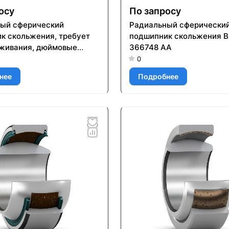
осу
По запросу
ый сферический
Радиальный сферически
к скольжения, требует
подшипник скольжения 
живания, дюймовые
366748 AA
PNY GEZ 010 ES
0
нее
Подробнее