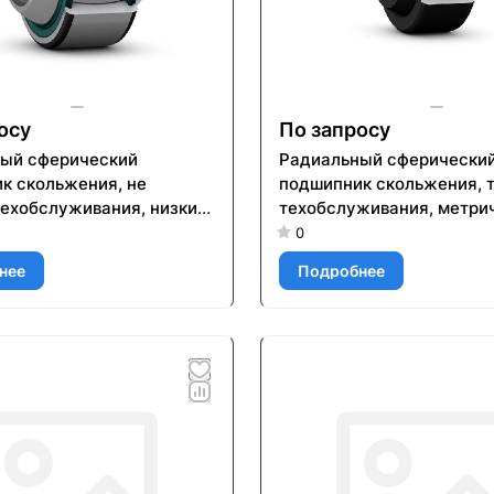
осу
По запросу
ый сферический
Радиальный сферически
к скольжения, не
подшипник скольжения, 
техобслуживания, низкий
техобслуживания, метри
ент трения, метрические
размеры GE 8 E
0
GEH 20 TXG3E-2LS
нее
Подробнее