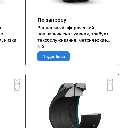
По запросу
й
Радиальный сферический
не
подшипник скольжения, требует
, низкий
техобслуживания, метрические
трические
размеры GE 50 ESL-2LS
0
Подробнее