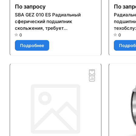
По запросу
По запр
SBA GEZ 010 ES Радиальный
Радиальн
сферический подшипник
подшипни
скольжения, требует
техобслу
техобслуживания, дюймовые
размеры 
0
0
размеры
Подробнее
Подроб