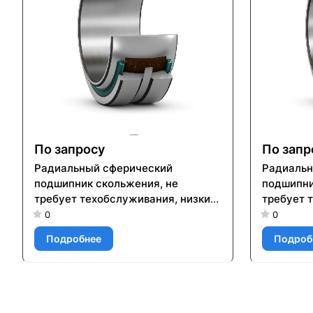
По запросу
По запр
Радиальный сферический
Радиальн
подшипник скольжения, не
подшипни
требует техобслуживания, низкий
требует 
коэффициент трения, метрические
коэффици
0
0
размеры GE 160 TXA-2LS
размеры 
Подробнее
Подроб