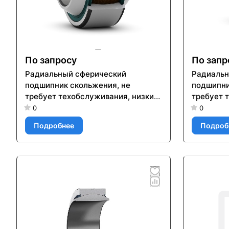
По запросу
По запр
Радиальный сферический
Радиальн
подшипник скольжения, не
подшипни
требует техобслуживания, низкий
требует 
коэффициент трения, метрические
коэффици
0
0
размеры GEH 90 TXE-2LS
размеры 
Подробнее
Подроб