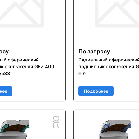
осу
По запросу
ый сферический
Радиальный сферически
к скольжения GEZ 400
подшипник скольжения G
E533
0
нее
Подробнее