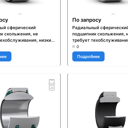
осу
По запросу
ый сферический
Радиальный сферически
к скольжения, не
подшипник скольжения, 
техобслуживания, низкий
требует техобслуживания
ент трения, метрические
коэффициент трения, ме
0
GEH 80 TXE-2LS
размеры GE 25 C
нее
Подробнее