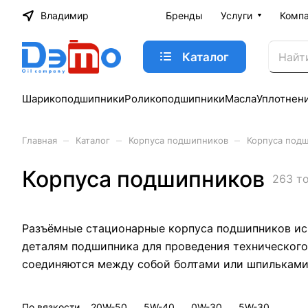
Владимир
Бренды
Услуги
Комп
Каталог
Шарикоподшипники
Роликоподшипники
Масла
Уплотнен
–
–
–
Главная
Каталог
Корпуса подшипников
Корпуса под
Корпуса подшипников
263 т
Разъёмные стационарные корпуса подшипников исп
деталям подшипника для проведения технического
соединяются между собой болтами или шпильками.
По вязкости
20W-50
5W-40
0W-30
5W-30