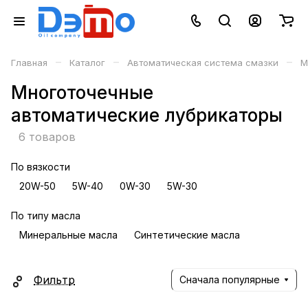
–
–
–
Главная
Каталог
Автоматическая система смазки
М
Многоточечные
автоматические лубрикаторы
6 товаров
По вязкости
20W-50
5W-40
0W-30
5W-30
По типу масла
Минеральные масла
Синтетические масла
Фильтр
Сначала популярные