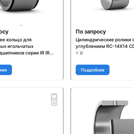
осу
По запросу
ее кольцо для
Цилиндрические ролики 
ых игольчатых
углублением RC-14X14 C
дшипников серии IR IR
0
0
нее
Подробнее