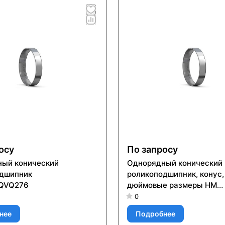
осу
По запросу
ый конический
Однорядный конический
одшипник
роликоподшипник, конус,
/QVQ276
дюймовые размеры HM
911210/2/QCL7C
0
нее
Подробнее