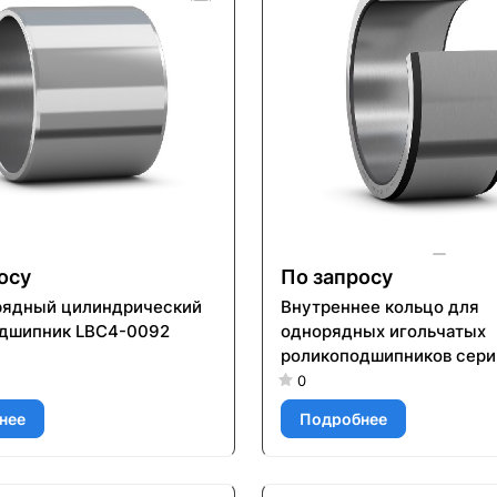
осу
По запросу
ядный цилиндрический
Внутреннее кольцо для
дшипник LBC4-0092
однорядных игольчатых
роликоподшипников серии
25X30X26.5
0
нее
Подробнее