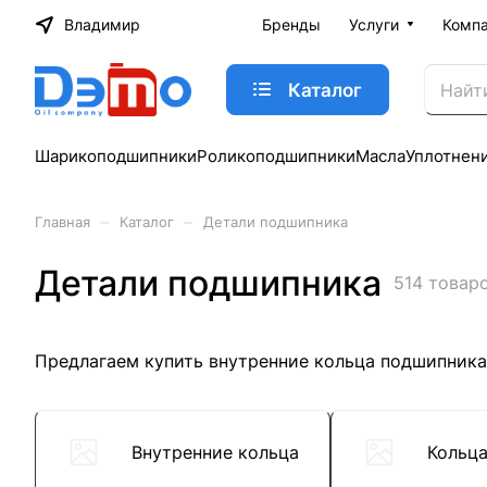
Владимир
Бренды
Услуги
Комп
Каталог
Шарикоподшипники
Роликоподшипники
Масла
Уплотнен
–
–
Главная
Каталог
Детали подшипника
Детали подшипника
514 товар
Предлагаем купить внутренние кольца подшипника
Внутренние кольца
Кольц