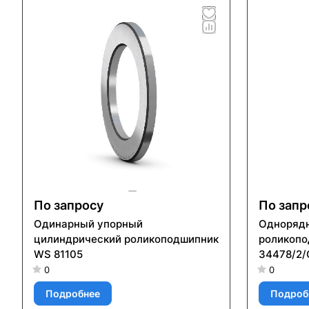
По запросу
По запр
Одинарный упорный
Однорядн
цилиндрический роликоподшипник
роликоп
WS 81105
34478/2
0
0
Подробнее
Подроб