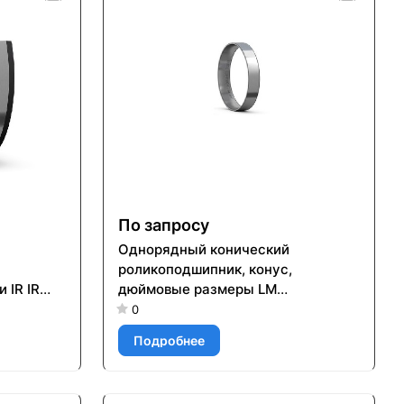
По запросу
Однорядный конический
роликоподшипник, конус,
 IR IR
дюймовые размеры LM
29710/QCL7CVA607
0
Подробнее