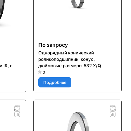
По запросу
Однорядный конический
роликоподшипник, конус,
 IR, с
дюймовые размеры 532 X/Q
ого
0
IS1
Подробнее