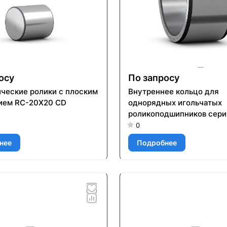
осу
По запросу
ческие ролики с плоским
Внутреннее кольцо для
ием RC-20X20 CD
однорядных игольчатых
роликоподшипников серии
элементами для повторн
0
смазывания IR 50X60X20 
нее
Подробнее