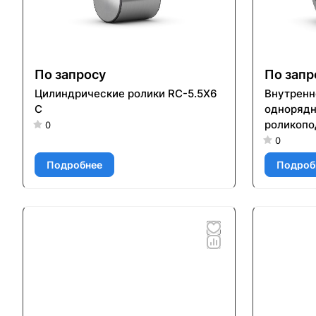
По запросу
По запр
Цилиндрические ролики RC-5.5X6
Внутренн
C
однорядн
роликопо
0
17X24X2
0
Подробнее
Подроб