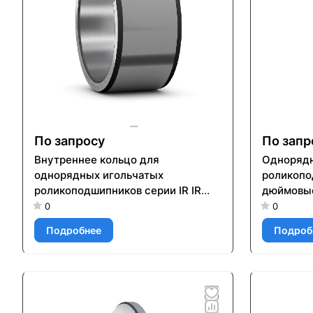
По запросу
По запр
Внутреннее кольцо для
Однорядн
однорядных игольчатых
роликопо
роликоподшипников серии IR IR
дюймовые
55X65X28
0
0
Подробнее
Подроб