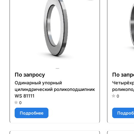
По запросу
По запр
Одинарный упорный
Четырёхр
цилиндрический роликоподшипник
роликопо
WS 81111
0
0
Подробнее
Подроб