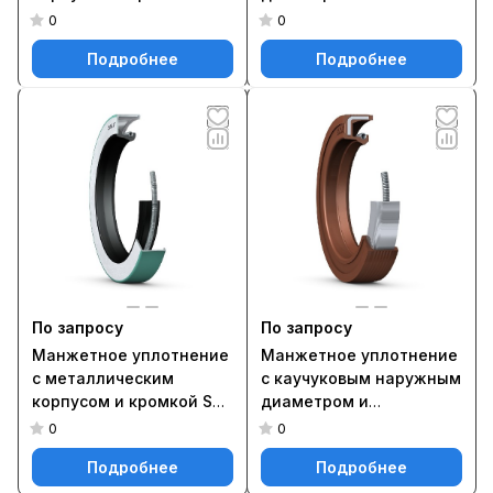
Wave, для жидкой или
однокромочным
0
0
пластичной смазки,
уплотнением, для
Подробнее
Подробнее
метрические и
жидкой или пластичной
дюймовые размеры
смазки, метрические
18565
размеры 180X210X15
HMSA10 V
По запросу
По запросу
Манжетное уплотнение
Манжетное уплотнение
с металлическим
с каучуковым наружным
корпусом и кромкой SKF
диаметром и
Wave, для жидкой или
однокромочным
0
0
пластичной смазки,
уплотнением, для
Подробнее
Подробнее
метрические и
жидкой или пластичной