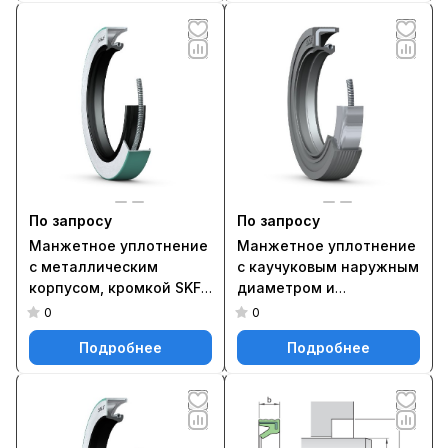
дюймовые размеры
смазки, метрические
20X35X7 CRW1 R
размеры 18X40X7 HMS5
V
По запросу
По запросу
Манжетное уплотнение
Манжетное уплотнение
с металлическим
с каучуковым наружным
корпусом, кромкой SKF
диаметром и
Wave и
однокромочным
0
0
вспомогательной
уплотнением, для
Подробнее
Подробнее
контактной кромкой,
жидкой или пластичной
для жидкой или
смазки, метрические
пластичной смазки,
размеры 18X35X7
дюймовые размеры
HMSA10 RG
18734