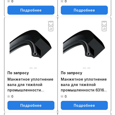
для игольчатых
540X590X22 HSS5 H
0
0
роликоподшипников,
Подробнее
Подробнее
типа G G 22X28X4
По запросу
По запросу
Манжетное уплотнение
Манжетное уплотнение
вала для тяжёлой
вала для тяжёлой
промышленности
промышленности 6316-
529319
6515-61 HS8 R
0
0
Подробнее
Подробнее