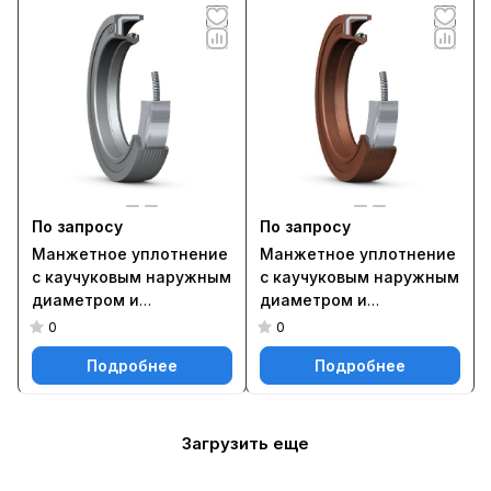
По запросу
По запросу
Манжетное уплотнение
Манжетное уплотнение
с каучуковым наружным
с каучуковым наружным
диаметром и
диаметром и
однокромочным
однокромочным
0
0
уплотнением, для
уплотнением, для
Подробнее
Подробнее
жидкой или пластичной
жидкой или пластичной
смазки, метрические
смазки, метрические
размеры 20X40X7 HMS5
размеры 20X40X7 HMS5
RG
V
Загрузить еще