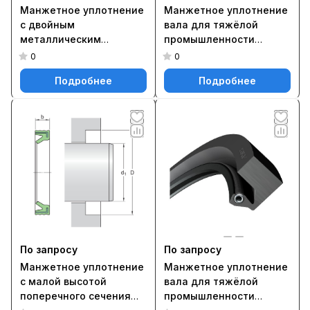
Манжетное уплотнение
Манжетное уплотнение
с двойным
вала для тяжёлой
металлическим
промышленности
корпусом и кромкой SKF
2700583
0
0
Wave, для жидкой или
Подробнее
Подробнее
пластичной смазки,
метрические и
дюймовые размеры
57510
По запросу
По запросу
Манжетное уплотнение
Манжетное уплотнение
с малой высотой
вала для тяжёлой
поперечного сечения
промышленности