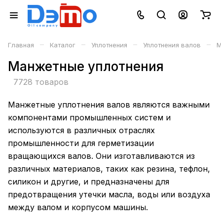
–
–
–
–
Главная
Каталог
Уплотнения
Уплотнения валов
М
Манжетные уплотнения
7728 товаров
Манжетные уплотнения валов являются важными
компонентами промышленных систем и
используются в различных отраслях
промышленности для герметизации
вращающихся валов. Они изготавливаются из
различных материалов, таких как резина, тефлон,
силикон и другие, и предназначены для
предотвращения утечки масла, воды или воздуха
между валом и корпусом машины.