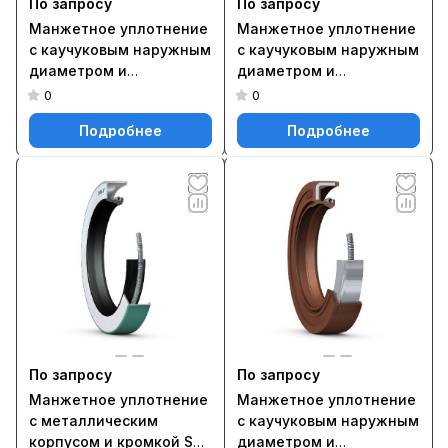
По запросу
По запросу
Манжетное уплотнение
Манжетное уплотнение
с каучуковым наружным
с каучуковым наружным
диаметром и
диаметром и
однокромочным
однокромочным
0
0
уплотнением, для
уплотнением, для
Подробнее
Подробнее
жидкой или пластичной
жидкой или пластичной
смазки, метрические
смазки, метрические
размеры 18X30X6
размеры 20X35X10
HMSA10 V
HMSA10 V
По запросу
По запросу
Манжетное уплотнение
Манжетное уплотнение
с металлическим
с каучуковым наружным
корпусом и кромкой SKF
диаметром и