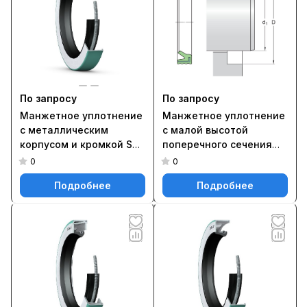
По запросу
По запросу
Манжетное уплотнение
Манжетное уплотнение
с металлическим
с малой высотой
корпусом и кромкой SKF
поперечного сечения
Wave, для жидкой или
для игольчатых
0
0
пластичной смазки,
роликоподшипников,
Подробнее
Подробнее
метрические и
типа G G 43X53X4
дюймовые размеры
17653