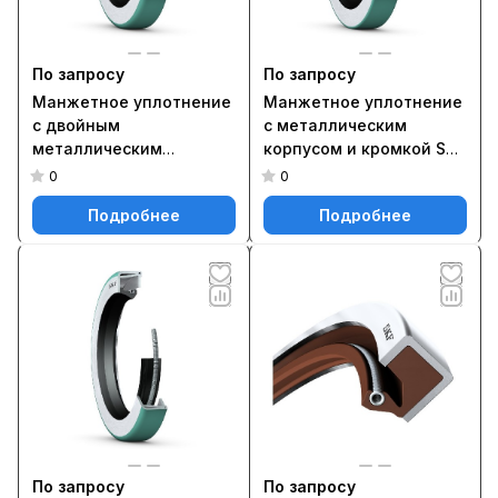
По запросу
По запросу
Манжетное уплотнение
Манжетное уплотнение
с двойным
с металлическим
металлическим
корпусом и кромкой SKF
корпусом и кромкой SKF
Wave, для жидкой или
0
0
Wave, для жидкой или
пластичной смазки,
Подробнее
Подробнее
пластичной смазки,
метрические и
метрические и
дюймовые размеры
дюймовые размеры
39851
46200
По запросу
По запросу