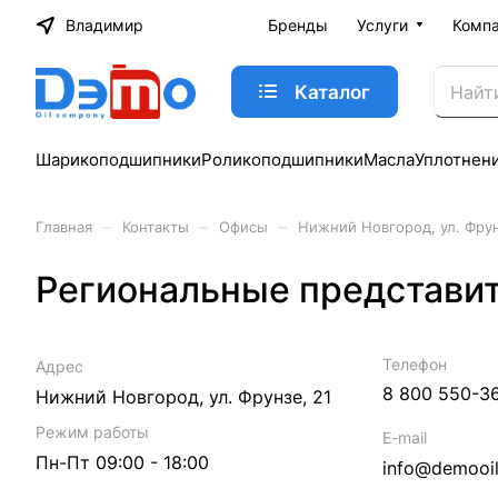
Владимир
Бренды
Услуги
Комп
Каталог
Шарикоподшипники
Роликоподшипники
Масла
Уплотнен
–
–
–
Главная
Контакты
Офисы
Нижний Новгород, ул. Фрун
Региональные представи
Телефон
Адрес
8 800 550-3
Нижний Новгород, ул. Фрунзе, 21
Режим работы
E-mail
Пн-Пт 09:00 - 18:00
info@demooil