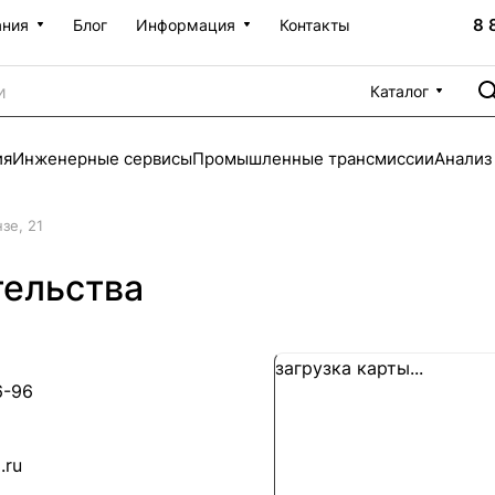
8 
ания
Блог
Информация
Контакты
Каталог
ия
Инженерные сервисы
Промышленные трансмиссии
Анализ
зе, 21
тельства
загрузка карты...
6-96
.ru