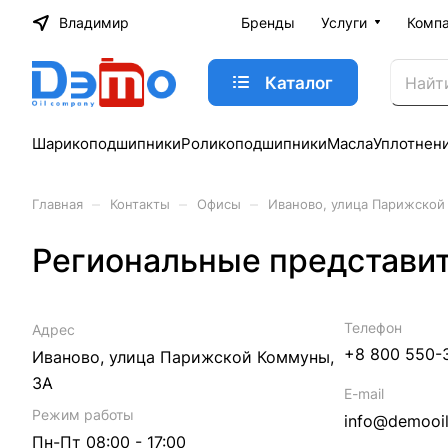
Владимир
Бренды
Услуги
Комп
Каталог
Шарикоподшипники
Роликоподшипники
Масла
Уплотнен
–
–
–
Главная
Контакты
Офисы
Иваново, улица Парижской
Региональные представи
Телефон
Адрес
+8 800 550-
Иваново, улица Парижской Коммуны,
3А
E-mail
Режим работы
info@demooil
Пн-Пт 08:00 - 17:00