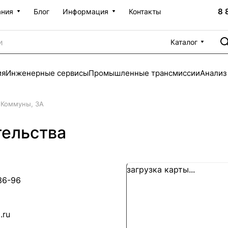
8 
ания
Блог
Информация
Контакты
Каталог
ия
Инженерные сервисы
Промышленные трансмиссии
Анализ
 Коммуны, 3А
тельства
загрузка карты...
36-96
.ru