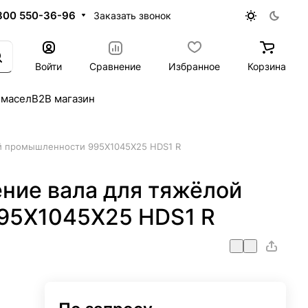
800 550-36-96
Заказать звонок
Войти
Сравнение
Избранное
Корзина
 масел
B2B магазин
й промышленности 995X1045X25 HDS1 R
ние вала для тяжёлой
95X1045X25 HDS1 R