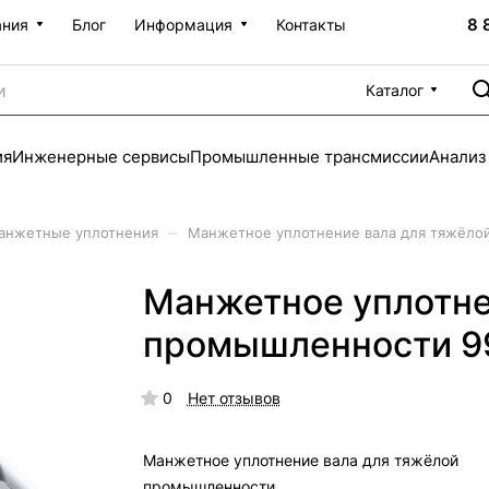
8 
ания
Блог
Информация
Контакты
Каталог
ия
Инженерные сервисы
Промышленные трансмиссии
Анализ
–
анжетные уплотнения
Манжетное уплотнение вала для тяжёло
Манжетное уплотне
промышленности 9
0
Нет отзывов
Манжетное уплотнение вала для тяжёлой
промышленности