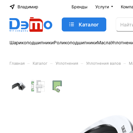
Владимир
Бренды
Услуги
Комп
Каталог
Шарикоподшипники
Роликоподшипники
Масла
Уплотнен
–
–
–
–
Главная
Каталог
Уплотнения
Уплотнения валов
М