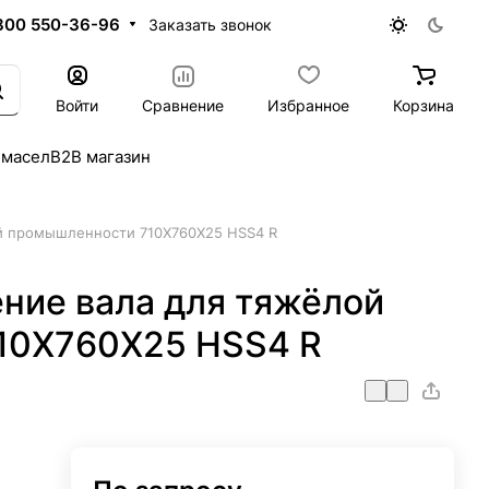
800 550-36-96
Заказать звонок
Войти
Сравнение
Избранное
Корзина
 масел
B2B магазин
й промышленности 710X760X25 HSS4 R
ние вала для тяжёлой
10X760X25 HSS4 R