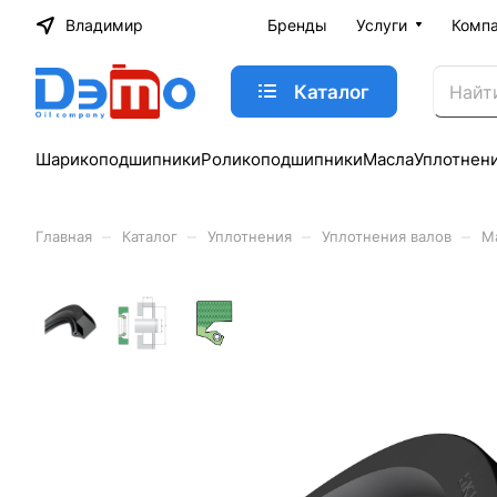
Владимир
Бренды
Услуги
Комп
Каталог
Шарикоподшипники
Роликоподшипники
Масла
Уплотнен
–
–
–
–
Главная
Каталог
Уплотнения
Уплотнения валов
М