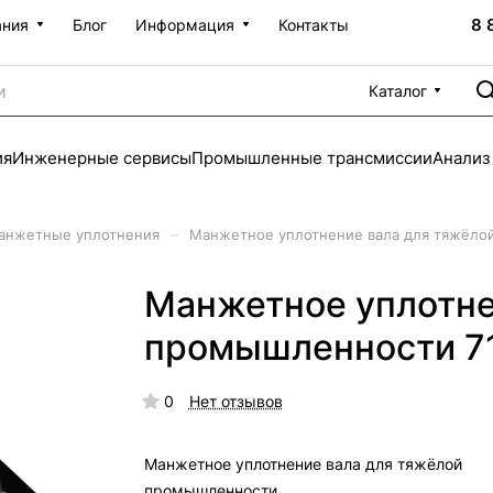
8 
ания
Блог
Информация
Контакты
Каталог
ия
Инженерные сервисы
Промышленные трансмиссии
Анализ
–
анжетные уплотнения
Манжетное уплотнение вала для тяжёло
Манжетное уплотне
промышленности 7
0
Нет отзывов
Манжетное уплотнение вала для тяжёлой
промышленности