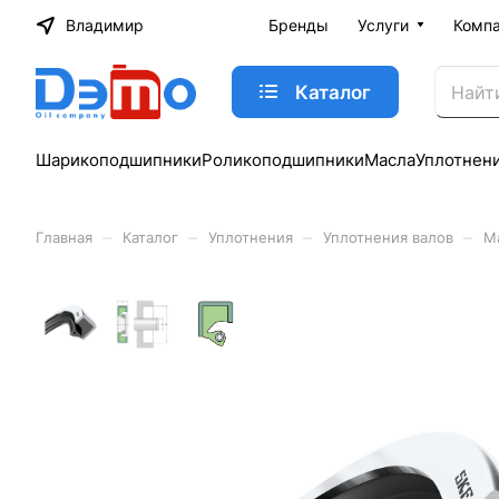
Владимир
Бренды
Услуги
Комп
Каталог
Шарикоподшипники
Роликоподшипники
Масла
Уплотнен
–
–
–
–
Главная
Каталог
Уплотнения
Уплотнения валов
М