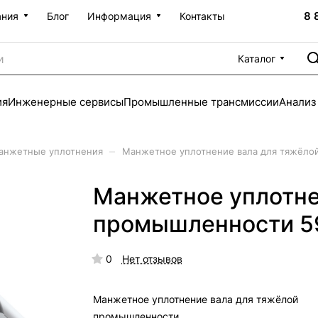
8 
ания
Блог
Информация
Контакты
Каталог
ия
Инженерные сервисы
Промышленные трансмиссии
Анализ
–
анжетные уплотнения
Манжетное уплотнение вала для тяжёло
Манжетное уплотне
промышленности 5
0
Нет отзывов
Манжетное уплотнение вала для тяжёлой
промышленности