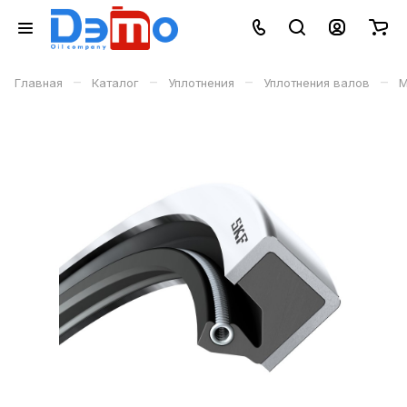
–
–
–
–
Главная
Каталог
Уплотнения
Уплотнения валов
М