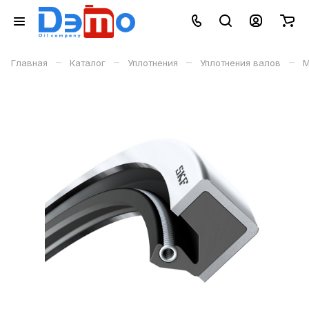
–
–
–
–
Главная
Каталог
Уплотнения
Уплотнения валов
М