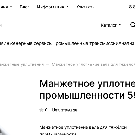
8 
ания
Блог
Информация
Контакты
Каталог
ия
Инженерные сервисы
Промышленные трансмиссии
Анализ
–
анжетные уплотнения
Манжетное уплотнение вала для тяжёло
Манжетное уплотне
промышленности 5
0
Нет отзывов
Манжетное уплотнение вала для тяжёлой
промышленности