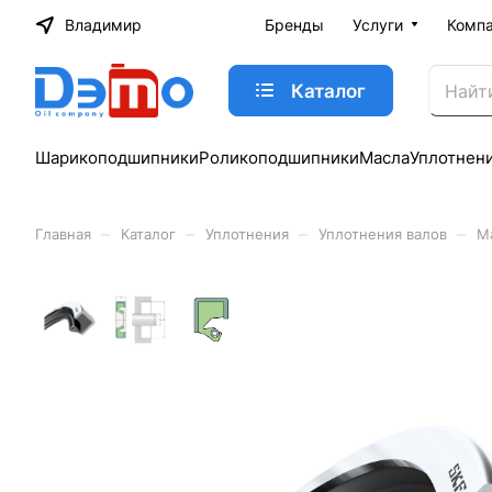
Владимир
Бренды
Услуги
Комп
Каталог
Шарикоподшипники
Роликоподшипники
Масла
Уплотнен
–
–
–
–
Главная
Каталог
Уплотнения
Уплотнения валов
М