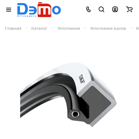
–
–
–
–
Главная
Каталог
Уплотнения
Уплотнения валов
М