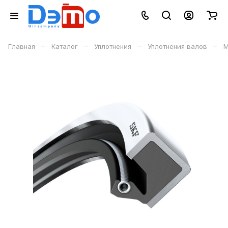
–
–
–
–
Главная
Каталог
Уплотнения
Уплотнения валов
М