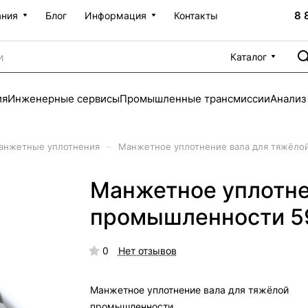
8 
ания
Блог
Информация
Контакты
Каталог
ия
Инженерные сервисы
Промышленные трансмиссии
Анализ
–
анжетные уплотнения
Манжетное уплотнение вала для тяжёло
Манжетное уплотне
промышленности 5
0
Нет отзывов
Манжетное уплотнение вала для тяжёлой
промышленности