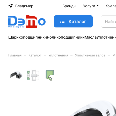
Владимир
Бренды
Услуги
Комп
Каталог
Шарикоподшипники
Роликоподшипники
Масла
Уплотнен
–
–
–
–
Главная
Каталог
Уплотнения
Уплотнения валов
М