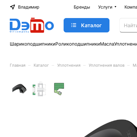
Владимир
Бренды
Услуги
Комп
Каталог
Шарикоподшипники
Роликоподшипники
Масла
Уплотнен
–
–
–
–
Главная
Каталог
Уплотнения
Уплотнения валов
М