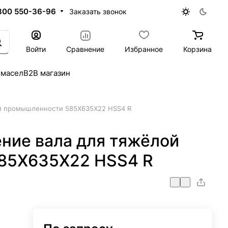
800 550-36-96
Заказать звонок
Войти
Сравнение
Избранное
Корзина
 масел
B2B магазин
й промышленности 585X635X22 HSS4 R
ние вала для тяжёлой
85X635X22 HSS4 R