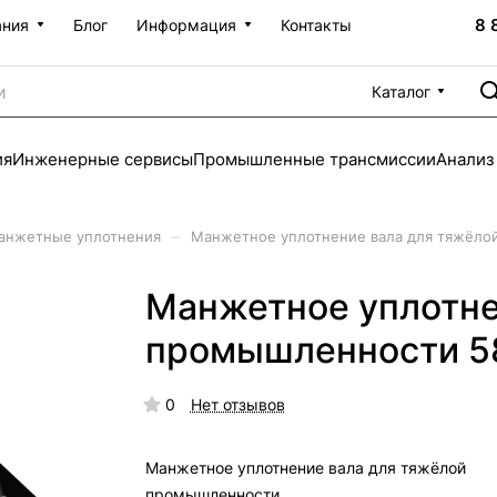
8 
ания
Блог
Информация
Контакты
Каталог
ия
Инженерные сервисы
Промышленные трансмиссии
Анализ
–
анжетные уплотнения
Манжетное уплотнение вала для тяжёло
Манжетное уплотне
промышленности 5
0
Нет отзывов
Манжетное уплотнение вала для тяжёлой
промышленности