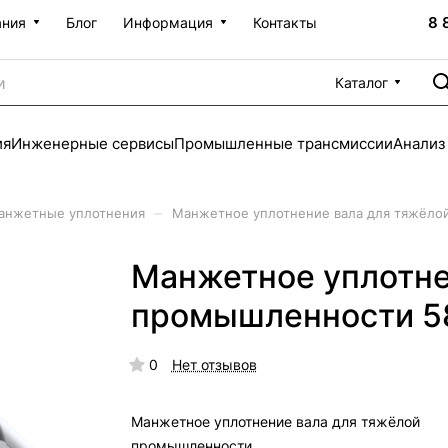
8 
ания
Блог
Информация
Контакты
Каталог
ия
Инженерные сервисы
Промышленные трансмиссии
Анализ
–
анжетные уплотнения
Манжетное уплотнение вала для тяжёло
Манжетное уплотне
промышленности 5
0
Нет отзывов
Манжетное уплотнение вала для тяжёлой
промышленности