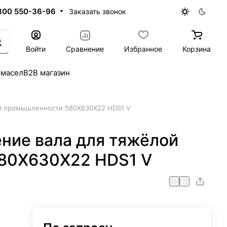
800 550-36-96
Заказать звонок
Войти
Сравнение
Избранное
Корзина
 масел
B2B магазин
й промышленности 580X630X22 HDS1 V
ние вала для тяжёлой
80X630X22 HDS1 V