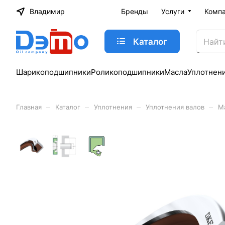
Владимир
Бренды
Услуги
Комп
Каталог
Шарикоподшипники
Роликоподшипники
Масла
Уплотнен
–
–
–
–
Главная
Каталог
Уплотнения
Уплотнения валов
М