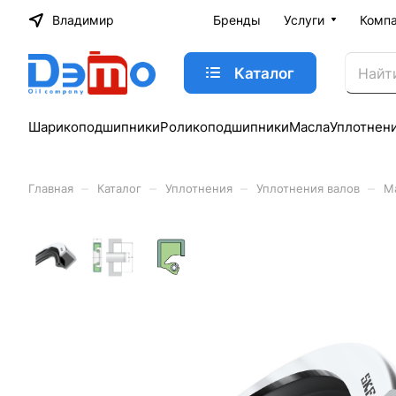
Владимир
Бренды
Услуги
Комп
Каталог
Шарикоподшипники
Роликоподшипники
Масла
Уплотнен
–
–
–
–
Главная
Каталог
Уплотнения
Уплотнения валов
М