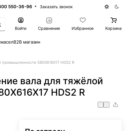
800 550-36-96
Заказать звонок
Войти
Сравнение
Избранное
Корзина
 масел
B2B магазин
й промышленности 580X616X17 HDS2 R
ние вала для тяжёлой
80X616X17 HDS2 R