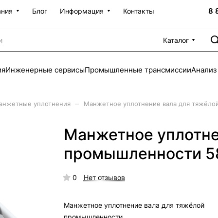
8 
ания
Блог
Информация
Контакты
Каталог
ия
Инженерные сервисы
Промышленные трансмиссии
Анализ
–
анжетные уплотнения
Манжетное уплотнение вала для тяжёло
Манжетное уплотне
промышленности 5
0
Нет отзывов
Манжетное уплотнение вала для тяжёлой
промышленности