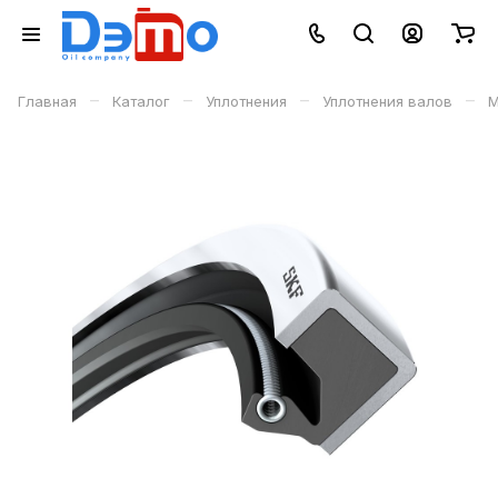
–
–
–
–
Главная
Каталог
Уплотнения
Уплотнения валов
М