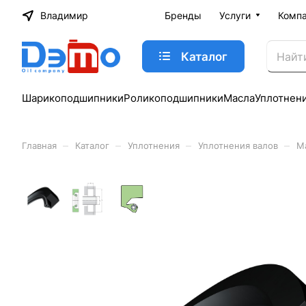
Владимир
Бренды
Услуги
Комп
Каталог
Шарикоподшипники
Роликоподшипники
Масла
Уплотнен
–
–
–
–
Главная
Каталог
Уплотнения
Уплотнения валов
М