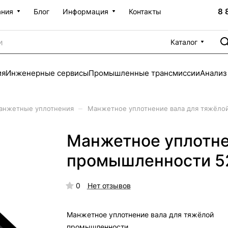
8 
ания
Блог
Информация
Контакты
Каталог
ия
Инженерные сервисы
Промышленные трансмиссии
Анализ
–
анжетные уплотнения
Манжетное уплотнение вала для тяжёло
Манжетное уплотне
промышленности 5
0
Нет отзывов
Манжетное уплотнение вала для тяжёлой
промышленности