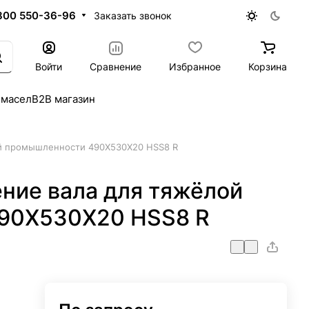
800 550-36-96
Заказать звонок
Войти
Сравнение
Избранное
Корзина
 масел
B2B магазин
й промышленности 490X530X20 HSS8 R
ние вала для тяжёлой
90X530X20 HSS8 R