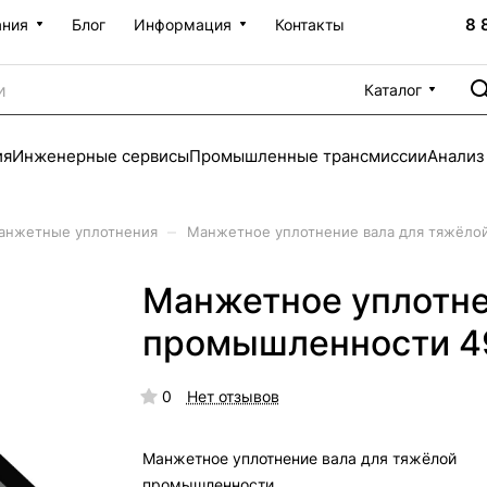
8 
ания
Блог
Информация
Контакты
Каталог
ия
Инженерные сервисы
Промышленные трансмиссии
Анализ
–
анжетные уплотнения
Манжетное уплотнение вала для тяжёло
Манжетное уплотне
промышленности 4
0
Нет отзывов
Манжетное уплотнение вала для тяжёлой
промышленности