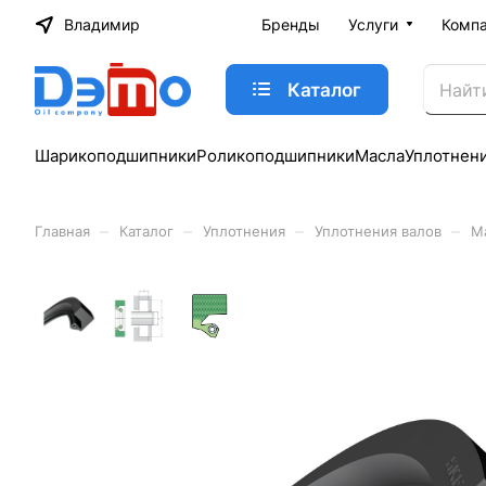
Владимир
Бренды
Услуги
Комп
Каталог
Шарикоподшипники
Роликоподшипники
Масла
Уплотнен
–
–
–
–
Главная
Каталог
Уплотнения
Уплотнения валов
М