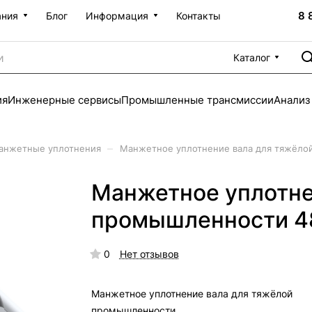
8 
ания
Блог
Информация
Контакты
Каталог
ия
Инженерные сервисы
Промышленные трансмиссии
Анализ
–
анжетные уплотнения
Манжетное уплотнение вала для тяжёло
Манжетное уплотне
промышленности 4
0
Нет отзывов
Манжетное уплотнение вала для тяжёлой
промышленности