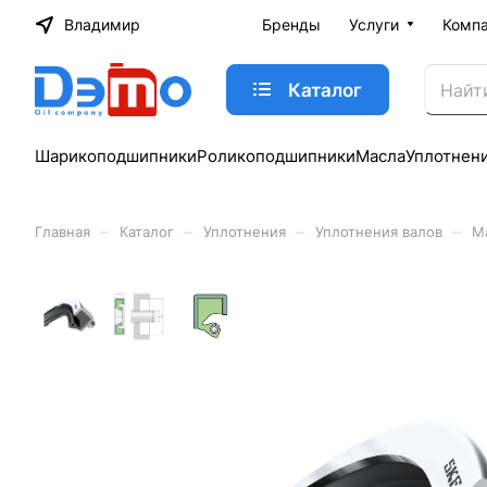
Владимир
Бренды
Услуги
Комп
Каталог
Шарикоподшипники
Роликоподшипники
Масла
Уплотнен
–
–
–
–
Главная
Каталог
Уплотнения
Уплотнения валов
М