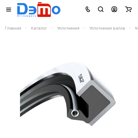
–
–
–
–
Главная
Каталог
Уплотнения
Уплотнения валов
М