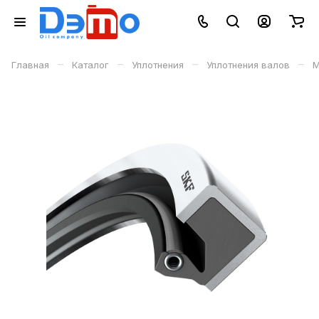
–
–
–
–
Главная
Каталог
Уплотнения
Уплотнения валов
М