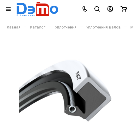
–
–
–
–
Главная
Каталог
Уплотнения
Уплотнения валов
М