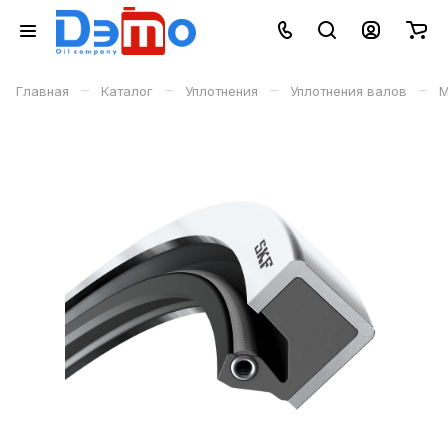
–
–
–
–
Главная
Каталог
Уплотнения
Уплотнения валов
М