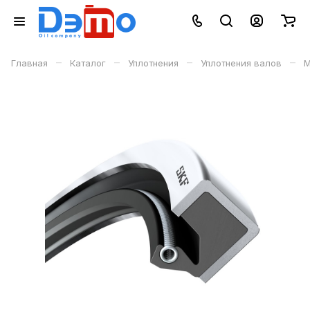
–
–
–
–
Главная
Каталог
Уплотнения
Уплотнения валов
М