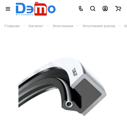
–
–
–
–
Главная
Каталог
Уплотнения
Уплотнения валов
М