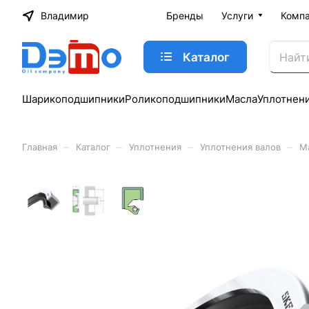
Владимир
Бренды
Услуги
Комп
Каталог
Шарикоподшипники
Роликоподшипники
Масла
Уплотнен
–
–
–
–
Главная
Каталог
Уплотнения
Уплотнения валов
М