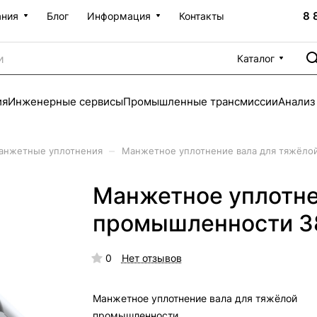
8 
ания
Блог
Информация
Контакты
Каталог
ия
Инженерные сервисы
Промышленные трансмиссии
Анализ
–
анжетные уплотнения
Манжетное уплотнение вала для тяжёло
Манжетное уплотне
промышленности 3
0
Нет отзывов
Манжетное уплотнение вала для тяжёлой
промышленности