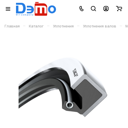
–
–
–
–
Главная
Каталог
Уплотнения
Уплотнения валов
М