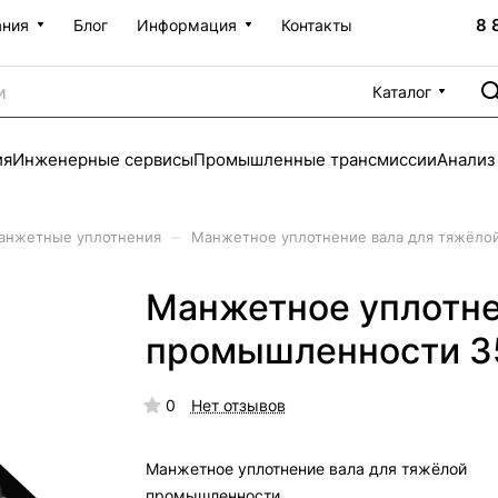
8 
ания
Блог
Информация
Контакты
Каталог
ия
Инженерные сервисы
Промышленные трансмиссии
Анализ
–
анжетные уплотнения
Манжетное уплотнение вала для тяжёло
Манжетное уплотне
промышленности 3
0
Нет отзывов
Манжетное уплотнение вала для тяжёлой
промышленности