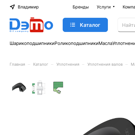
Владимир
Бренды
Услуги
Комп
Каталог
Шарикоподшипники
Роликоподшипники
Масла
Уплотнен
–
–
–
–
Главная
Каталог
Уплотнения
Уплотнения валов
М