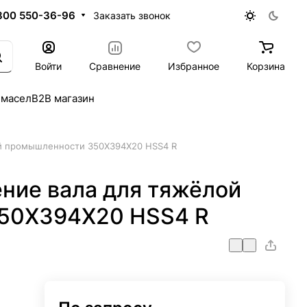
800 550-36-96
Заказать звонок
Войти
Сравнение
Избранное
Корзина
 масел
B2B магазин
й промышленности 350X394X20 HSS4 R
ние вала для тяжёлой
50X394X20 HSS4 R