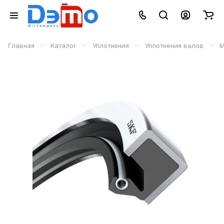
–
–
–
–
Главная
Каталог
Уплотнения
Уплотнения валов
М