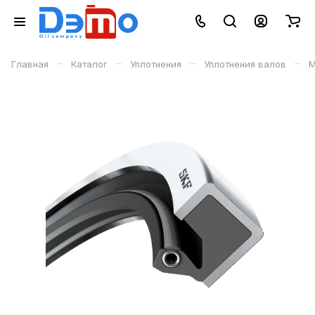
–
–
–
–
Главная
Каталог
Уплотнения
Уплотнения валов
М