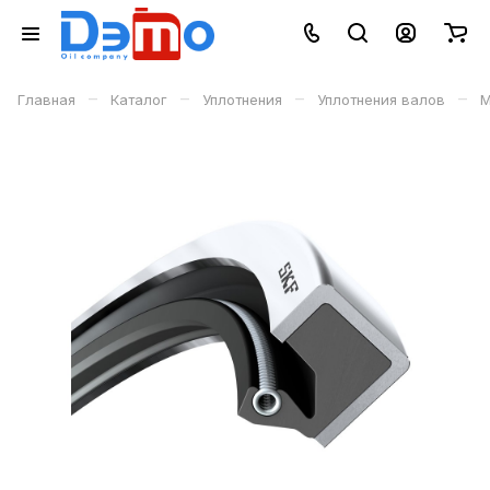
–
–
–
–
Главная
Каталог
Уплотнения
Уплотнения валов
М