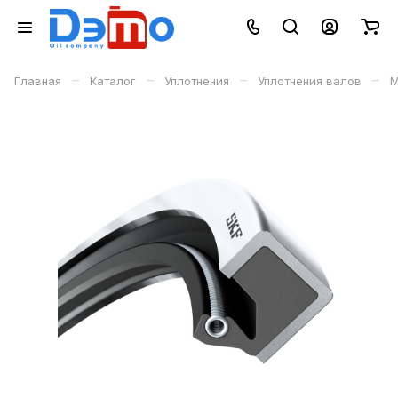
–
–
–
–
Главная
Каталог
Уплотнения
Уплотнения валов
М