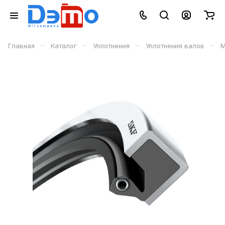
–
–
–
–
Главная
Каталог
Уплотнения
Уплотнения валов
М