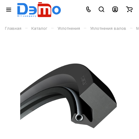
–
–
–
–
Главная
Каталог
Уплотнения
Уплотнения валов
М