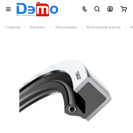
–
–
–
–
Главная
Каталог
Уплотнения
Уплотнения валов
М