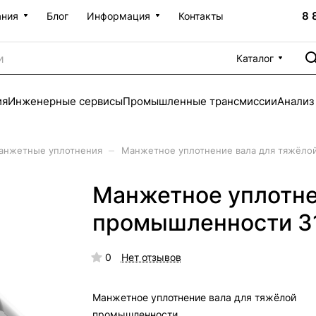
8 
ания
Блог
Информация
Контакты
Каталог
ия
Инженерные сервисы
Промышленные трансмиссии
Анализ
–
анжетные уплотнения
Манжетное уплотнение вала для тяжёло
Манжетное уплотне
промышленности 3
0
Нет отзывов
Манжетное уплотнение вала для тяжёлой
промышленности