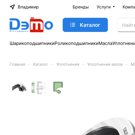
Владимир
Бренды
Услуги
Комп
Каталог
Шарикоподшипники
Роликоподшипники
Масла
Уплотнен
–
–
–
–
Главная
Каталог
Уплотнения
Уплотнения валов
М