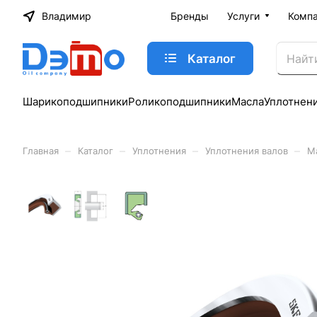
Владимир
Бренды
Услуги
Комп
Каталог
Шарикоподшипники
Роликоподшипники
Масла
Уплотнен
–
–
–
–
Главная
Каталог
Уплотнения
Уплотнения валов
М