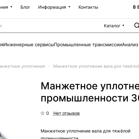
8 
ания
Блог
Информация
Контакты
Каталог
ия
Инженерные сервисы
Промышленные трансмиссии
Анализ
–
анжетные уплотнения
Манжетное уплотнение вала для тяжёло
Манжетное уплотне
промышленности 3
0
Нет отзывов
Манжетное уплотнение вала для тяжёлой
промышленности