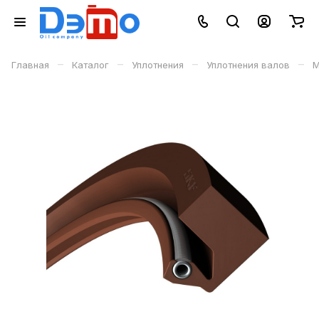
–
–
–
–
Главная
Каталог
Уплотнения
Уплотнения валов
М