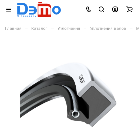
–
–
–
–
Главная
Каталог
Уплотнения
Уплотнения валов
М