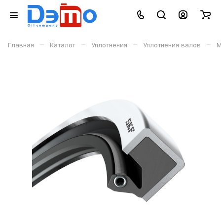
–
–
–
–
Главная
Каталог
Уплотнения
Уплотнения валов
М