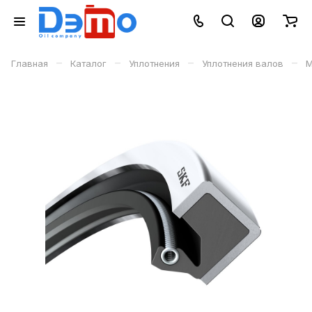
–
–
–
–
Главная
Каталог
Уплотнения
Уплотнения валов
М