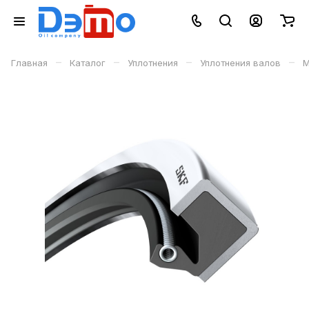
–
–
–
–
Главная
Каталог
Уплотнения
Уплотнения валов
М