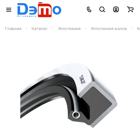
–
–
–
–
Главная
Каталог
Уплотнения
Уплотнения валов
М