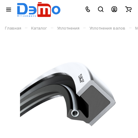
–
–
–
–
Главная
Каталог
Уплотнения
Уплотнения валов
М