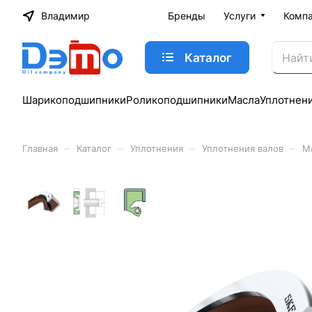
Владимир
Бренды
Услуги
Комп
Каталог
Шарикоподшипники
Роликоподшипники
Масла
Уплотнен
–
–
–
–
Главная
Каталог
Уплотнения
Уплотнения валов
М