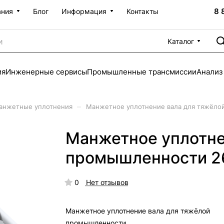
8 
ания
Блог
Информация
Контакты
Каталог
ия
Инженерные сервисы
Промышленные трансмиссии
Анализ
–
анжетные уплотнения
Манжетное уплотнение вала для тяжёло
Манжетное уплотне
промышленности 2
0
Нет отзывов
Манжетное уплотнение вала для тяжёлой
промышленности