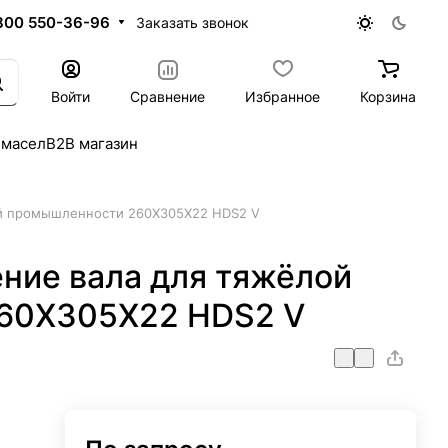
800 550-36-96
Заказать звонок
Войти
Сравнение
Избранное
Корзина
 масел
B2B магазин
й промышленности 260X305X22 HDS2 V
ние вала для тяжёлой
60X305X22 HDS2 V